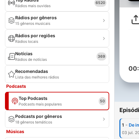
6520
Rádios mais ouvidas
Rádios por gêneros
15 gêneros musicais
Rádios por regiões
Rádios locais
Notícias
369
Rádios de notícias
00
Recomendadas
Lista das melhores rádios
Podcasts
Top Podcasts
50
Podcasts mais populares
Episód
Podcasts por gêneros
18 gêneros temáticos
-
1
De i
Músicas
03 jul. 