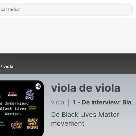
viola
viola de viola
viola
|
1 - De interview: Black Lives Matter
De Black Lives Matter
movement