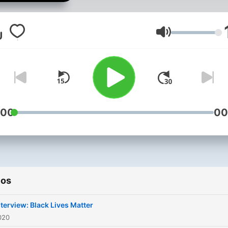
Volume
:00
00
ios
nterview: Black Lives Matter
2020