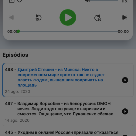
1
x
в Яндекс.Музыке, Apple Podcasts и Google Podcasts,
Volume
ставьте оценки и пишите комментарии!
00:00
00:00
Episódios
-
498
Дмитрий Стешин - из Минска: Никто в
современном мире просто так не отдает
власть людям, вышедшим покричать на
площадь
24 ago. 2020
-
497
Владимир Ворсобин - из Белоруссии: ОМОН
исчез. Люди ходят по улице с шариками и
смеются. Ощущение, что Лукашенко сбежал
14 ago. 2020
-
445
Уходим в онлайн! Россиян призвали отказаться