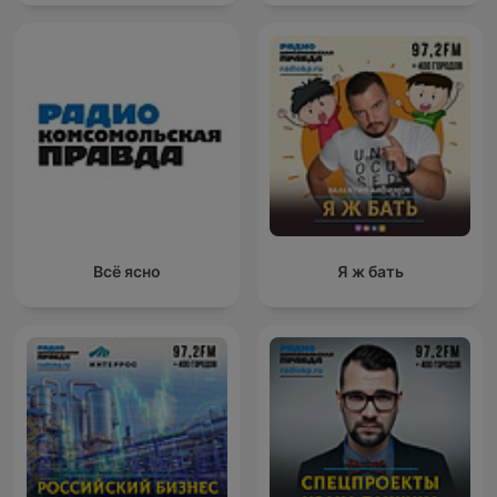
Всё ясно
Я ж бать