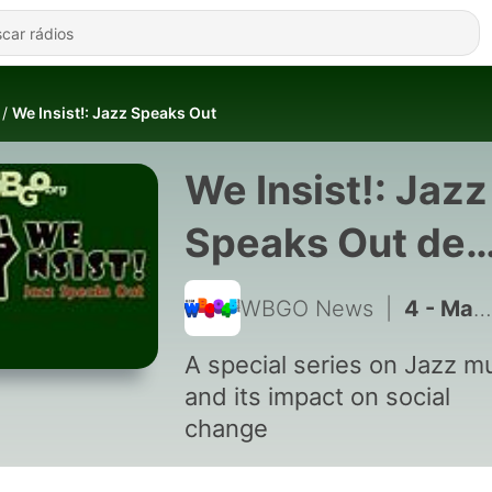
We Insist!: Jazz Speaks Out
We Insist!: Jazz
Speaks Out de
WBGO News
WBGO News
|
4 - Marcus Strickland on the music business, politics, and hip hop.
A special series on Jazz m
and its impact on social
change