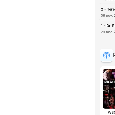
-
2
Tere
06 nov. 
-
1
Dr. R
29 mar. 
WBG