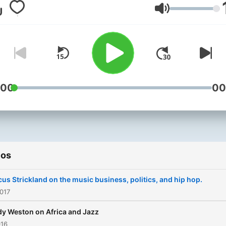
Volume
:00
00
ios
us Strickland on the music business, politics, and hip hop.
2017
y Weston on Africa and Jazz
016