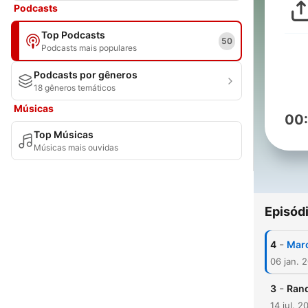
Podcasts
Top Podcasts
50
Podcasts mais populares
Podcasts por gêneros
18 gêneros temáticos
Músicas
00
Top Músicas
Músicas mais ouvidas
Episód
-
4
Marc
06 jan. 
-
3
Rand
14 jul. 2