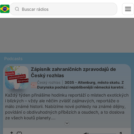
Podcasts
Zápisník zahraničních zpravodajů de
Český rozhlas
Český rozhlas
|
3035 - Altenburg, město skatu. Z
Durynska pochází nejoblíbenější německá karetní
hra
Každý týden přinášíme hodinku reportáží o místech exotických
i blízkých – vždy ale něčím zvlášť zajímavých, reportáže o
málo známé historii. Nabízíme nové pohledy na známé dějiny,
povídání o obdivuhodných příbězích a osudech, a to doslova
ze všech koutů planety.
Všechny díly podcastu Zápisník zahraničních zpravodajů