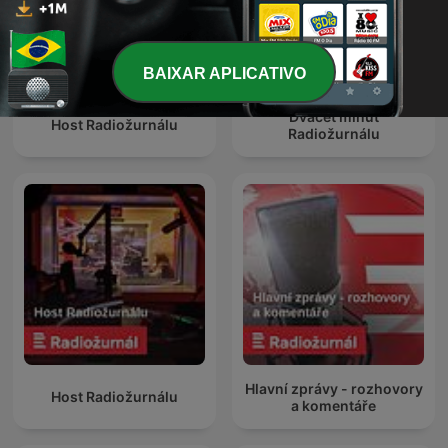
BAIXAR APLICATIVO
Dvacet minut
Host Radiožurnálu
Radiožurnálu
Hlavní zprávy - rozhovory
Host Radiožurnálu
a komentáře