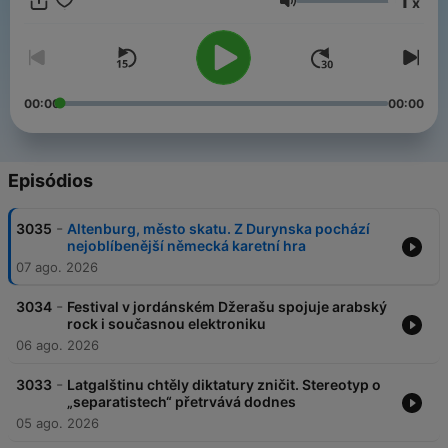
1
x
můžete pohodlně poslouchat v mobilní aplikaci mujRozhlas pro
Volume
Android
a
iOS
nebo na webu
mujRozhlas.cz
.
00:00
00:00
Episódios
-
3035
Altenburg, město skatu. Z Durynska pochází
nejoblíbenější německá karetní hra
07 ago. 2026
-
3034
Festival v jordánském Džerašu spojuje arabský
rock i současnou elektroniku
06 ago. 2026
-
3033
Latgalštinu chtěly diktatury zničit. Stereotyp o
„separatistech“ přetrvává dodnes
05 ago. 2026