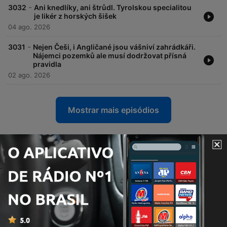
-
3032
Ani knedlíky, ani štrůdl. Tyrolskou specialitou
je likér z horských šišek
04 ago. 2026
-
3031
Nejen Češi, i Angličané jsou vášniví zahrádkáři.
Nájemci pozemků ale musí dodržovat přísná
pravidla
02 ago. 2026
Mostrar mais episódios
Podcasts de Český rozhlas Radiožurnál