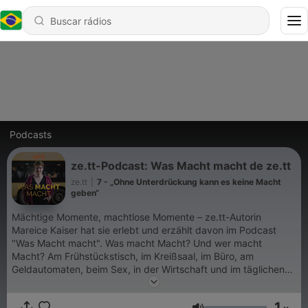
Podcasts
ze.tt-Podcast: Was Macht macht de ze.tt
ze.tt
|
7 - „Ohne Unterdrückung kann es keine Macht
geben“
Mächtige Momente, machtlose Momente – ze.tt-Autorin
Mareice Kaiser hat sie erlebt und erzählt davon im Podcast
"Was Macht macht". Was macht Macht? Und wer macht
Macht? Am Frühstückstisch, im Kreißsaal, im Büro, am
Geldautomaten, beim Sex, in der Wirtschaft und im täglichen
Miteinander. Mareice Kaiser stellt Machtfragen. Wie fühlt Macht
sich an? Wenn man sie hat und auch, wenn man sie verliert?
1