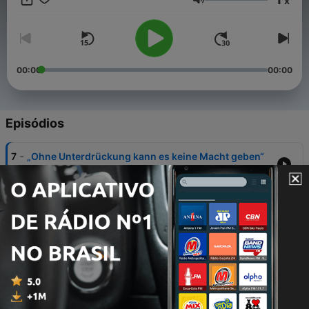
x
Und wie kann eigentlich eine Gesellschaft aussehen, in der
Volume
Macht gerechter verteilt ist?
00:00
00:00
Episódios
-
7
„Ohne Unterdrückung kann es keine Macht geben“
20 dez. 2018
-
6
Warum es beim Sex vor allem um Macht geht
13 dez. 2018
-
5
Macht im Job: "Wichtig ist, alle zu hören"
06 dez. 2018
-
4
Was ich beim Tanzen über die Macht der Sprache
lernte