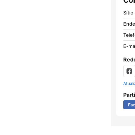
Co
Sítio
Ende
Tele
E-mai
Rede
Atual
Part
Fa