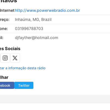
ntatos
 Internet
http://www.powerwebradio.com.br
reço:
Inhaúma, MG, Brazil
fone:
031996788703
l:
djfayther@hotmail.com
s Sociais
izar a informação desta rádio
ilhar
cebook
Twitter