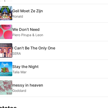
Geil Moet Ze Zijn
Ronald
We Don’t Need
Piero Pirupa & Leon
I Can’t Be The Only One
SERA
Stay the Night
Talia Mar
messy in heaven
Goddard