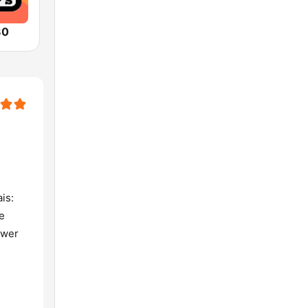
80
is:
e
ower