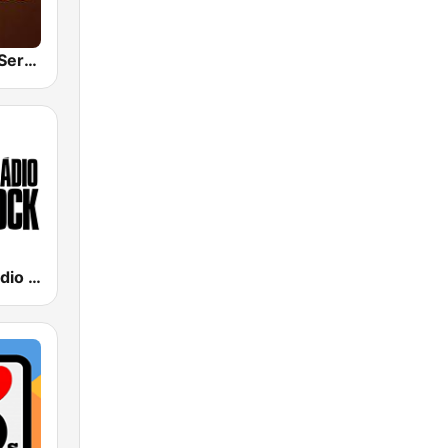
Hunter.FM - Sertanejo
89 FM - A Rádio Rock