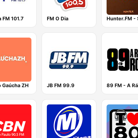
a FM 101.7
FM O Dia
o Gaúcha ZH
JB FM 99.9