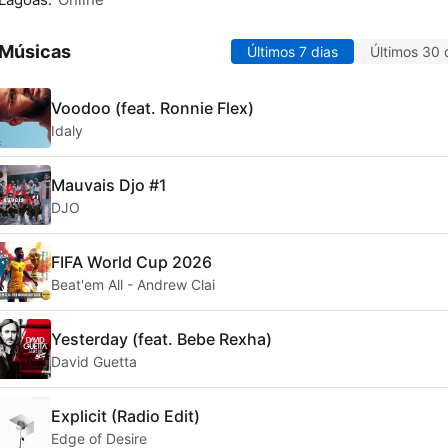
 Músicas
Últimos 7 dias
Últimos 30 
Voodoo (feat. Ronnie Flex)
Idaly
Mauvais Djo #1
DJO
FIFA World Cup 2026
Beat'em All - Andrew Clai
Yesterday (feat. Bebe Rexha)
David Guetta
Explicit (Radio Edit)
Edge of Desire