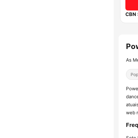
CBN 
Po
As Me
Pop
Power
dance
atuai
web r
Freq
Sete 