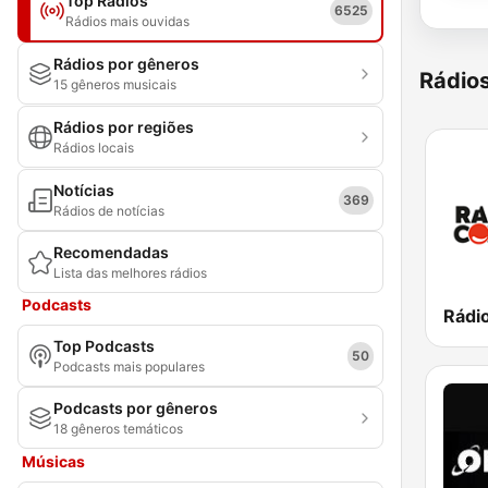
Top Rádios
6525
Rádios mais ouvidas
Rádios por gêneros
Rádio
15 gêneros musicais
Rádios por regiões
Rádios locais
Notícias
369
Rádios de notícias
Recomendadas
Lista das melhores rádios
Podcasts
Rádi
Top Podcasts
50
Podcasts mais populares
Podcasts por gêneros
18 gêneros temáticos
Músicas