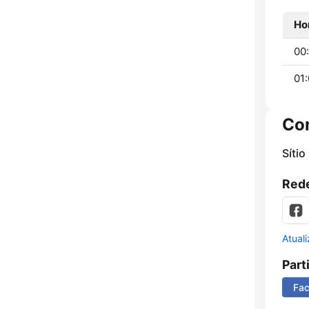
Ho
00:
01:
Co
Sítio
Rede
Atual
Part
Fa