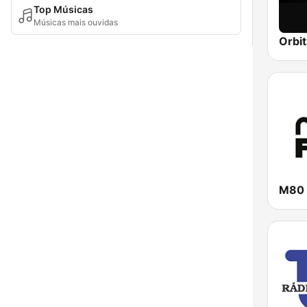
Top Músicas
Músicas mais ouvidas
Orbit
M80