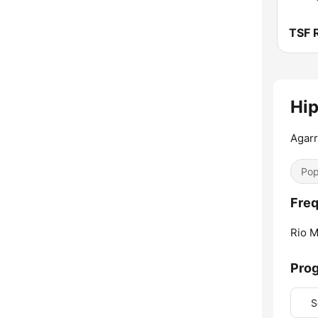
Hi
Agarr
Pop
Freq
Rio M
Pro
S