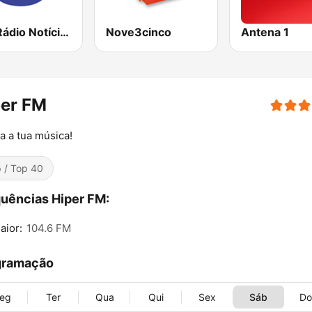
TSF Rádio Notícias
Nove3cinco
Antena 1
per FM
a a tua música!
 / Top 40
uências Hiper FM:
aior:
104.6 FM
gramação
eg
Ter
Qua
Qui
Sex
Sáb
D