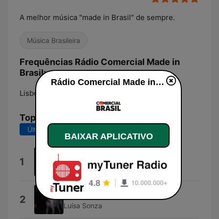
A melhor música "made in Brasil" de sempre.
Música Brasileira
Frequências Rádio Comercial Made in
Brasil:
Rádio Comercial Made in Brasil ao vivo
Lisbon:
Online
Top Músicas
Últimos 7 dias
Últimos 30 dias
BAIXAR APLICATIVO
Najar Timro Ani Mero
1
Dhanush Pun
Sagrado Profano
2
Luísa Sonza