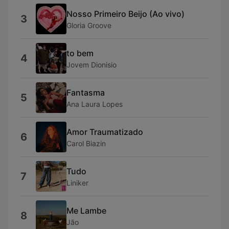
Nosso Primeiro Beijo (Ao vivo)
3
Gloria Groove
to bem
4
Jovem Dionisio
Fantasma
5
Ana Laura Lopes
Amor Traumatizado
6
Carol Biazin
Tudo
7
Liniker
Me Lambe
8
Jão