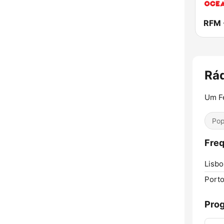
Rá
Um Fe
Pop
Freq
Lisbo
Porto
Pro