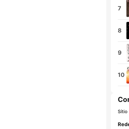
7
8
9
10
Co
Sítio
Rede