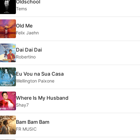
Oldschool
Tems
Old Me
Felix Jaehn
Dai Dai Dai
Robertino
Eu Vou na Sua Casa
Wellington Paixone
Where Is My Husband
Shay7
Bam Bam Bam
FR MUSIC