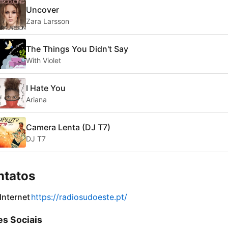
Uncover
Zara Larsson
The Things You Didn't Say
With Violet
I Hate You
Ariana
Camera Lenta (DJ T7)
DJ T7
ntatos
 Internet
https://radiosudoeste.pt/
s Sociais