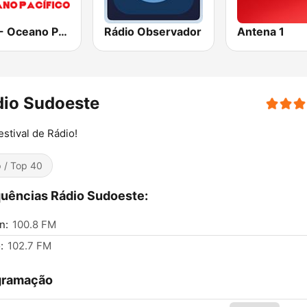
RFM - Oceano Pacífico Online
Rádio Observador
Antena 1
dio Sudoeste
stival de Rádio!
 / Top 40
uências Rádio Sudoeste:
n:
100.8 FM
:
102.7 FM
gramação