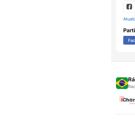
Atual
Part
Fa
Rá
Rad