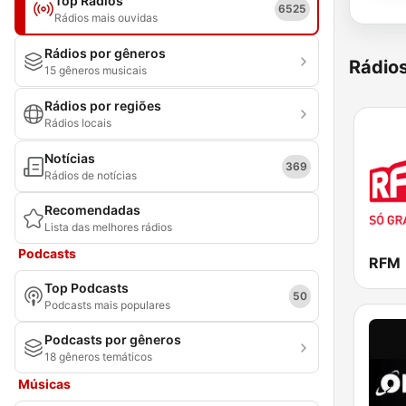
Top Rádios
6525
Rádios mais ouvidas
Rádios por gêneros
Rádio
15 gêneros musicais
Rádios por regiões
Rádios locais
Notícias
369
Rádios de notícias
Recomendadas
Lista das melhores rádios
Podcasts
RFM
Top Podcasts
50
Podcasts mais populares
Podcasts por gêneros
18 gêneros temáticos
Músicas