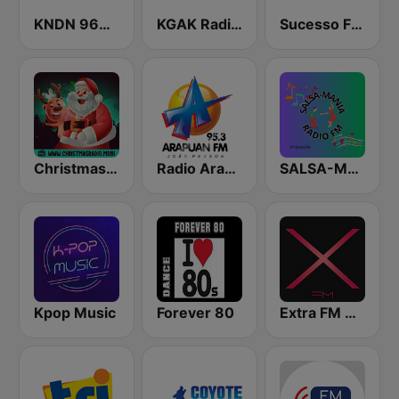
KNDN 960 AM
KGAK Radio 1330 AM
Sucesso FM 92.9
Christmas Radio
Radio Arapuan - João Pessoa
SALSA-MANIA RADIO FM
Kpop Music
Forever 80
Extra FM 93.6