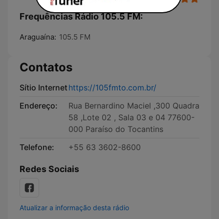
Frequências Rádio 105.5 FM:
Araguaína:
105.5 FM
Contatos
Sítio Internet
https://105fmto.com.br/
Endereço:
Rua Bernardino Maciel ,300 Quadra
58 ,Lote 02 , Sala 03 e 04 77600-
000 Paraíso do Tocantins
Telefone:
+55 63 3602-8600
Redes Sociais
Atualizar a informação desta rádio