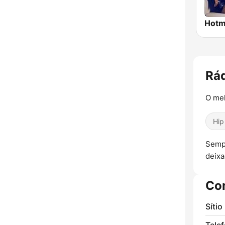
Hotm
Rád
O mel
Hip
Sempr
deixa
Co
Sítio