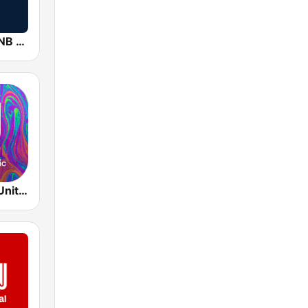
2000 FM - RNB and Hip Hop
R&B Heart - United Music