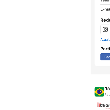
Tele
E-mai
Rede
Atual
Part
Fa
Rá
Rad