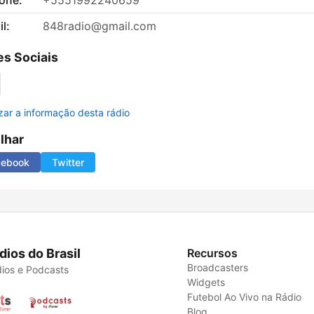
fone:
+5551992240659
l:
848radio@gmail.com
s Sociais
izar a informação desta rádio
ilhar
cebook
Twitter
dios do Brasil
Recursos
Broadcasters
ios e Podcasts
Widgets
Futebol Ao Vivo na Rádio
Blog