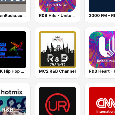
BumpinRadio.com - Hip Hop and R&B
R&B Hits - United Music
WUNK Hip Hop Jamz
MC2 R&B Channel