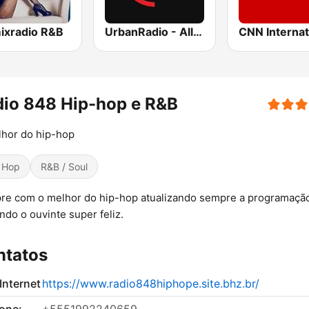
ixradio R&B
UrbanRadio - All The Hip Hop Hits
CNN Internat
io 848 Hip-hop e R&B
hor do hip-hop
 Hop
R&B / Soul
e com o melhor do hip-hop atualizando sempre a programaçã
ndo o ouvinte super feliz.
ntatos
 Internet
https://www.radio848hiphope.site.bhz.br/