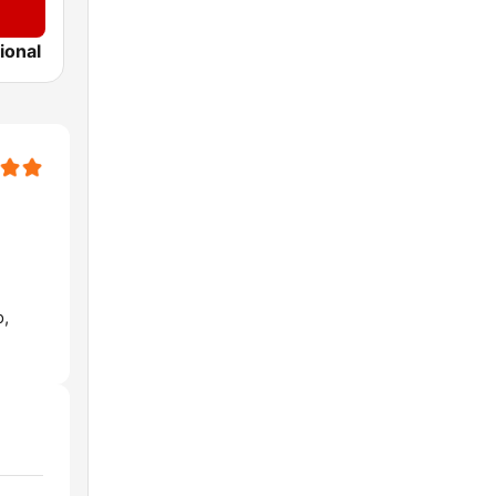
ional
o,