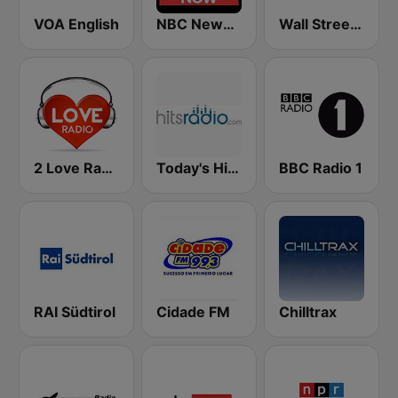
VOA English
NBC News Now
Wall Street Business Network KDOW 1220 AM
2 Love Radio
Today's Hits Radio
BBC Radio 1
RAI Südtirol
Cidade FM
Chilltrax