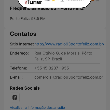
Frequências Rádio 93 - Porto Feliz:
Porto Feliz:
93.5 FM
Contatos
Sítio Internet
http://www.radio93portofeliz.com.br/
Endereço:
Rua Otávio G. de Morais, Pôrto
Feliz, SP, Brazil
Telefone:
+55 15 3237-1955
E-mail:
comercial@radio93portofeliz.com.br
Redes Sociais
Atualizar a informação desta rádio