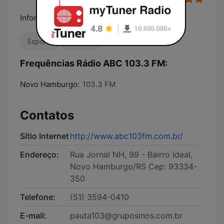
Informação e música do jeito que você gosta!
Esporte
Notícias
Frequências Rádio ABC 103.3 FM:
Novo Hamburgo:
103.3 FM
Contatos
Sítio Internet
http://www.abc103fm.com.br/
Endereço:
Rua Jornal NH, 99 - Bairro Ideal,
Novo Hamburgo/RS Cep: 93334-
350
Telefone:
(51) 3594-0410
E-mail:
pauta103@gruposinos.com.br