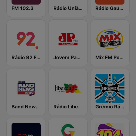
FM 102.3
Rádio União 105.3 FM
Rádio Gaúcha ZH - Zona Sul
Rádio 92 FM
Jovem Pan FM Porto Alegre
Mix FM Porto Alegre
Band News FM - 99.3 Porto Alegre
Rádio Liberdade FM
Grêmio Rádio Umbro