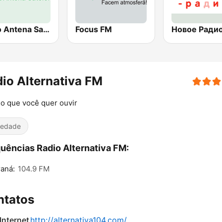
Radio Antena Satelor
Focus FM
io Alternativa FM
o que você quer ouvir
iedade
uências Radio Alternativa FM:
raná:
104.9 FM
ntatos
 Internet
http://alternativa104.com/