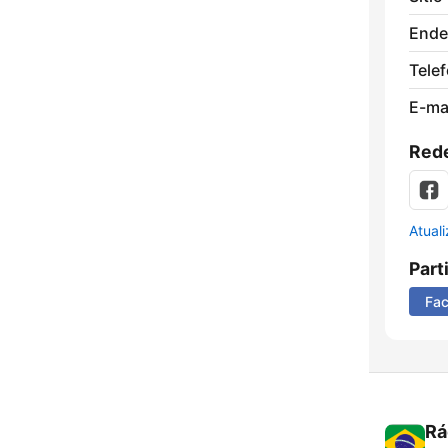
Ende
Tele
E-mai
Rede
Atual
Part
Fa
Rá