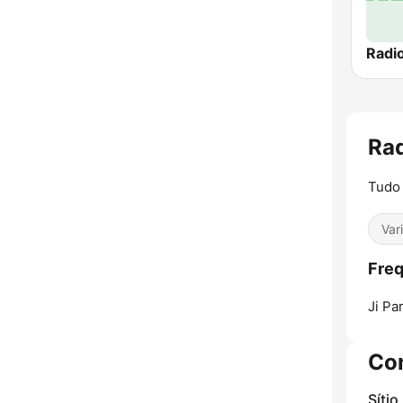
Rad
Tudo 
Var
Freq
Ji Pa
Co
Sítio