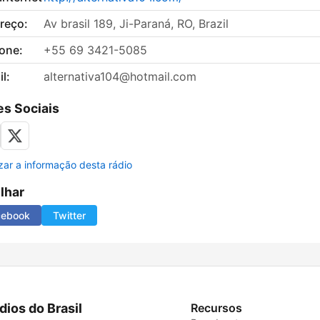
reço:
Av brasil 189, Ji-Paraná, RO, Brazil
fone:
+55 69 3421-5085
l:
alternativa104@hotmail.com
s Sociais
izar a informação desta rádio
ilhar
cebook
Twitter
dios do Brasil
Recursos