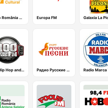
Radio România Cultural
Europa FM
Galaxia La Pi
100 Hip Hop and RNB FM
Радио Русские Песни | Russian Songs Radio | RuSongs