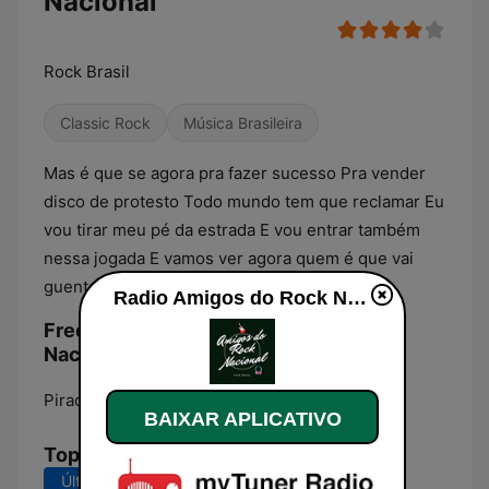
Nacional
Rock Brasil
Classic Rock
Música Brasileira
Mas é que se agora pra fazer sucesso Pra vender
disco de protesto Todo mundo tem que reclamar Eu
vou tirar meu pé da estrada E vou entrar também
nessa jogada E vamos ver agora quem é que vai
guentar
Radio Amigos do Rock Nacional ao vivo
Frequências Radio Amigos do Rock
Nacional:
Piracicaba:
Online
BAIXAR APLICATIVO
Top Músicas
Últimos 7 dias
Últimos 30 dias