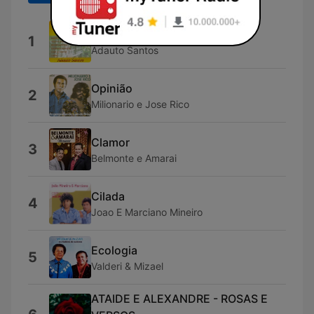
Chitaozinho e Xororo
1
Adauto Santos
Opinião
2
Milionario e Jose Rico
Clamor
3
Belmonte e Amarai
Cilada
4
Joao E Marciano Mineiro
Ecologia
5
Valderi & Mizael
ATAIDE E ALEXANDRE - ROSAS E