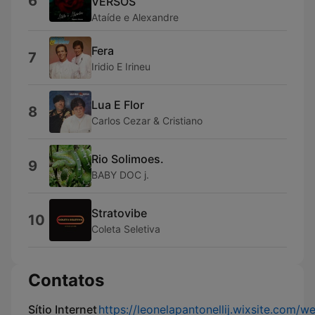
6
VERSOS
Ataíde e Alexandre
Fera
7
Iridio E Irineu
Lua E Flor
8
Carlos Cezar & Cristiano
Rio Solimoes.
9
BABY DOC j.
Stratovibe
10
Coleta Seletiva
Contatos
Sítio Internet
https://leonelapantonellij.wixsite.com/we