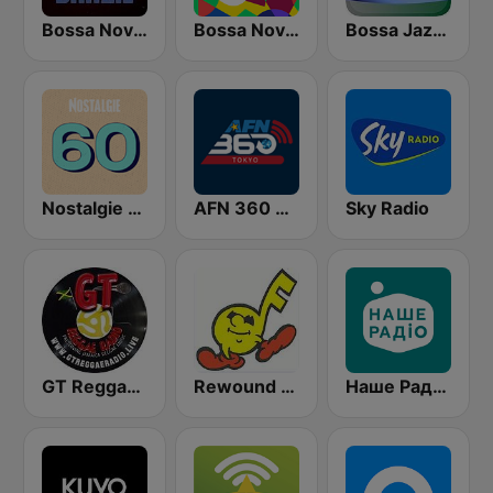
Bossa Nova Brazil
Bossa Nova Hits Radio
Bossa Jazz Brasil
Nostalgie 60
AFN 360 Tokyo (Japan Only)
Sky Radio
GT Reggae Radio
Rewound Radio
Наше Радио (Nashe Radio) 107.9