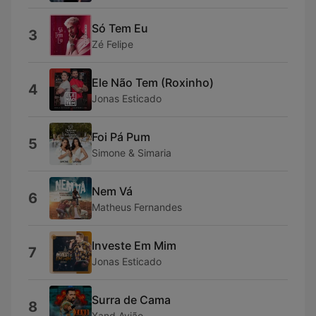
Só Tem Eu
3
Zé Felipe
Ele Não Tem (Roxinho)
4
Jonas Esticado
Foi Pá Pum
5
Simone & Simaria
Nem Vá
6
Matheus Fernandes
Investe Em Mim
7
Jonas Esticado
Surra de Cama
8
Xand Avião