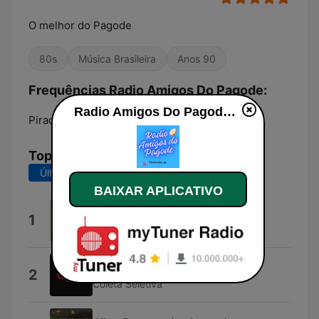
O melhor do Pagode
80s
Música Brasileira
Anos 90
Frequências Radio Amigos Do Pagode:
Radio Amigos Do Pagode ao vivo
Piracicaba:
Online
Top Músicas
Últimos 7 dias
Últimos 30 dias
BAIXAR APLICATIVO
Luiz Pereira - GERALDO LUIZ
1
GERALDO LUIZ
Stratovibe
2
Coleta Seletiva