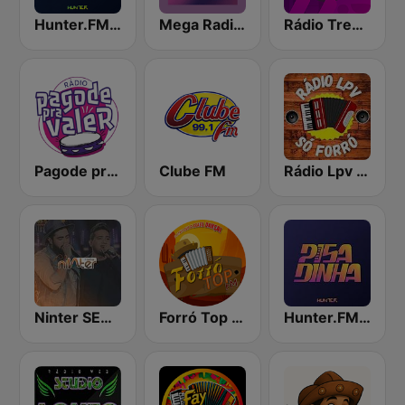
Hunter.FM - Hits Brasil
Mega Radio Pagode
Rádio Trend - Funk
Pagode pra Valer
Clube FM
Rádio Lpv Só Forró
Ninter SERTANEJO
Forró Top FM
Hunter.FM - Pisadinha