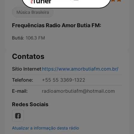
Música Brasileira
Frequências Radio Amor Butia FM:
Butiá:
106.3 FM
Contatos
Sítio Internet
https://www.amorbutiafm.com.br/
Telefone:
+55 55 3369-1322
E-mail:
radioamorbutiafm@hotmail.com
Redes Sociais
Atualizar a informação desta rádio