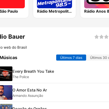
São Paulo
Rádio Metropolitana 98.5 FM
Rádio Anos 
io Bauer
io web do Brasil
 Músicas
Últimos 7 dias
Últimos 30 
Every Breath You Take
The Police
O Amor Esta No Ar
Armando Assunção
Doação de Orgãos