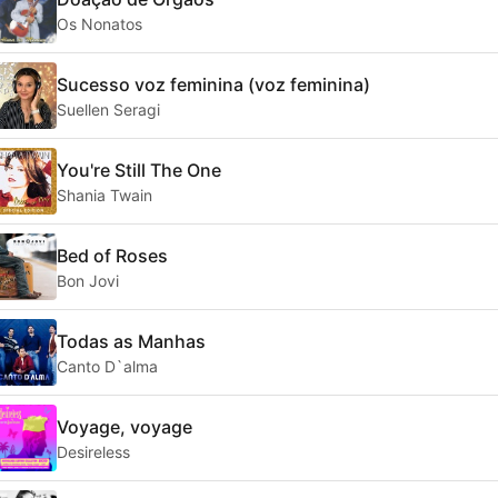
Os Nonatos
Sucesso voz feminina (voz feminina)
Suellen Seragi
You're Still The One
Shania Twain
Bed of Roses
Bon Jovi
Todas as Manhas
Canto D`alma
Voyage, voyage
Desireless