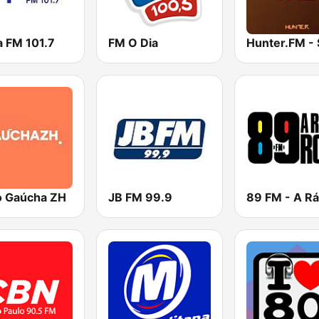
a FM 101.7
FM O Dia
o Gaúcha ZH
JB FM 99.9