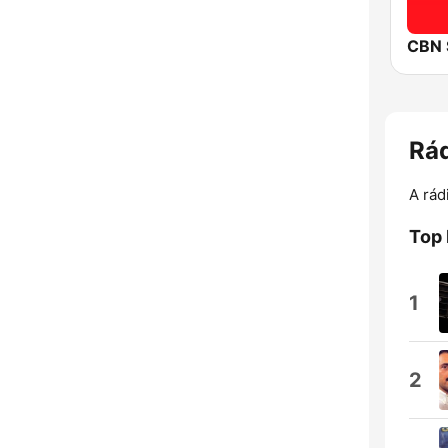
CBN 
Rád
A rád
Top
1
2