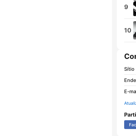
9
10
Co
Sítio
Ende
E-mai
Atual
Part
Fa