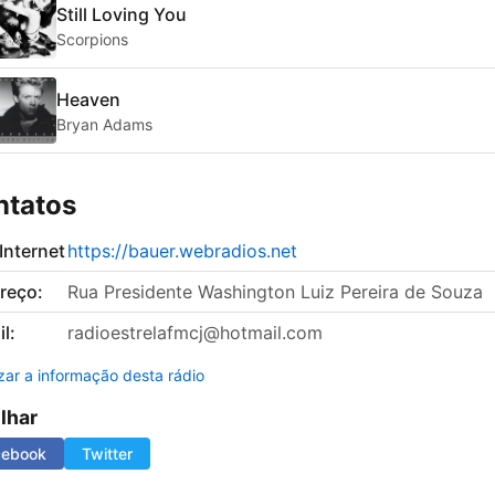
Still Loving You
Scorpions
Heaven
Bryan Adams
ntatos
 Internet
https://bauer.webradios.net
reço:
Rua Presidente Washington Luiz Pereira de Souza
l:
radioestrelafmcj@hotmail.com
izar a informação desta rádio
ilhar
cebook
Twitter