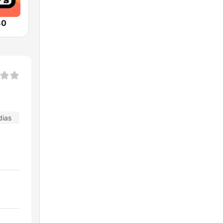
80
dias