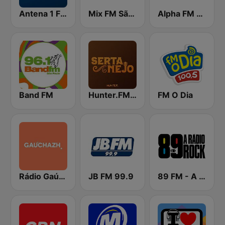
Antena 1 FM
Mix FM São Paulo
Alpha FM 101.7
Band FM
Hunter.FM - Sertanejo
FM O Dia
Rádio Gaúcha ZH
JB FM 99.9
89 FM - A Rádio Rock