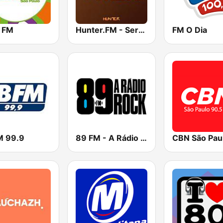
 FM
Hunter.FM - Sertanejo
FM O Dia
M 99.9
89 FM - A Rádio Rock
CBN São Pau