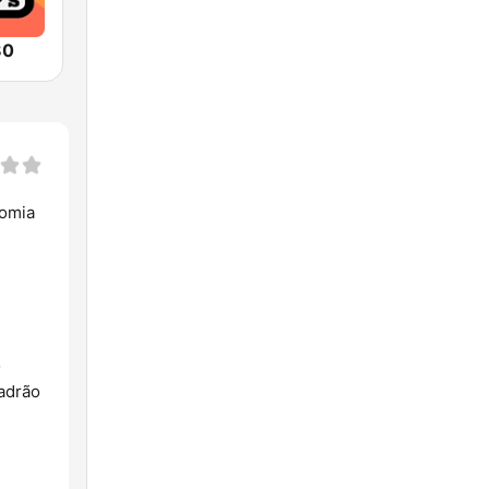
80
nomia
o
padrão