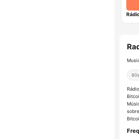
Rádi
Rad
Music
80
Rádio
Bitco
Músic
sobre
Bitco
Freq