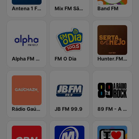
Antena 1 FM
Mix FM São Paulo
Band FM
Alpha FM 101.7
FM O Dia
Hunter.FM - Sertanejo
Rádio Gaúcha ZH
JB FM 99.9
89 FM - A Rádio Rock