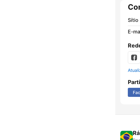
Co
Sítio
E-mai
Rede
Atual
Part
Fa
Rá