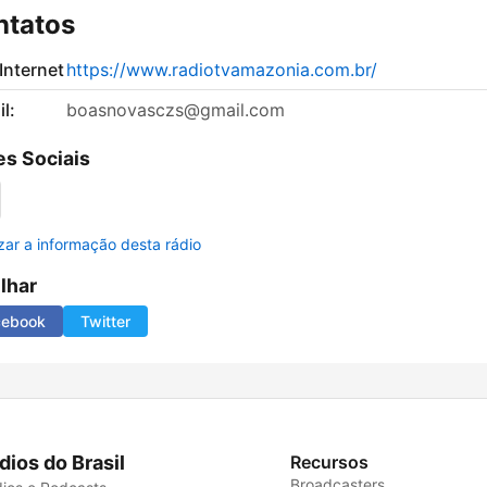
ntatos
 Internet
https://www.radiotvamazonia.com.br/
l:
boasnovasczs@gmail.com
s Sociais
izar a informação desta rádio
ilhar
cebook
Twitter
dios do Brasil
Recursos
Broadcasters