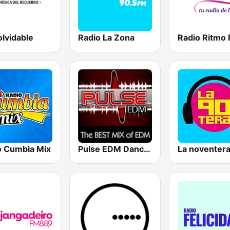
olvidable
Radio La Zona
o Cumbia Mix
Pulse EDM Dance Music
La noventer