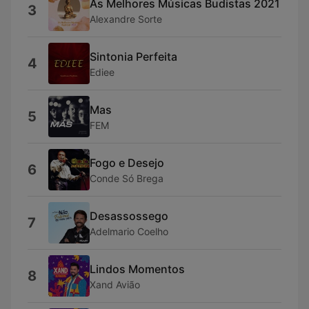
As Melhores Músicas Budistas 2021
3
Alexandre Sorte
Sintonia Perfeita
4
Ediee
Mas
5
FEM
Fogo e Desejo
6
Conde Só Brega
Desassossego
7
Adelmario Coelho
Lindos Momentos
8
Xand Avião