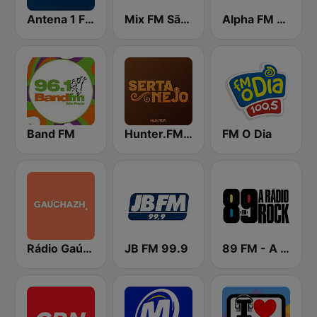
Antena 1 FM
Mix FM São Paulo
Alpha FM 101.7
Band FM
Hunter.FM - Sertanejo
FM O Dia
Rádio Gaúcha ZH
JB FM 99.9
89 FM - A Rádio Rock