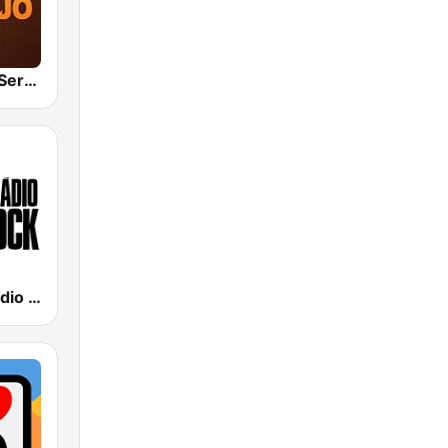
Hunter.FM - Sertanejo
89 FM - A Rádio Rock