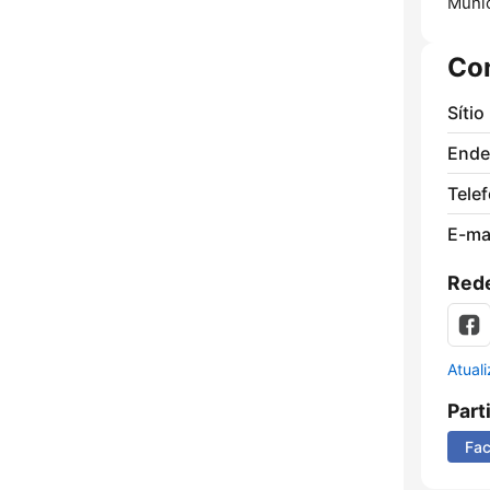
Munic
Co
Sítio
Ende
Tele
E-mai
Rede
Atual
Part
Fa