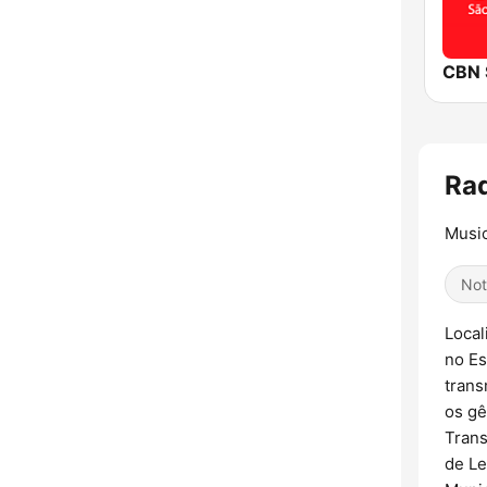
CBN 
Ra
Music
Not
Local
no Es
trans
os gê
Trans
de Le