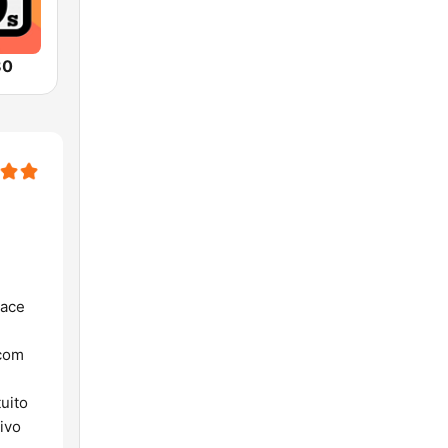
80
Nace
 com
uito
ivo