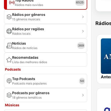
Top Rádios
6525
Rádios mais ouvidas
Rádios por gêneros
15 gêneros musicais
Rádio
Rádios por regiões
Rádios locais
Notícias
369
Rádios de notícias
Recomendadas
Lista das melhores rádios
Podcasts
Ante
Top Podcasts
50
Podcasts mais populares
Podcasts por gêneros
18 gêneros temáticos
Músicas