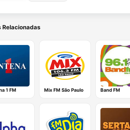
s Relacionadas
na 1 FM
Mix FM São Paulo
Band FM