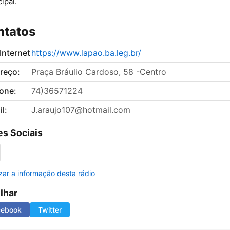
ipal.
ntatos
 Internet
https://www.lapao.ba.leg.br/
reço:
Praça Bráulio Cardoso, 58 -Centro
fone:
74)36571224
l:
J.araujo107@hotmail.com
s Sociais
izar a informação desta rádio
ilhar
cebook
Twitter