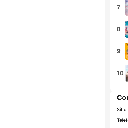
7
8
9
10
Co
Sítio
Tele