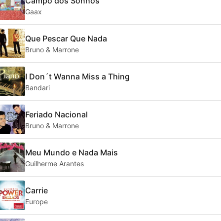
Campo dos Sonhos
Gaax
Que Pescar Que Nada
Bruno & Marrone
I Don´t Wanna Miss a Thing
Bandari
Feriado Nacional
Bruno & Marrone
Meu Mundo e Nada Mais
Guilherme Arantes
Carrie
Europe