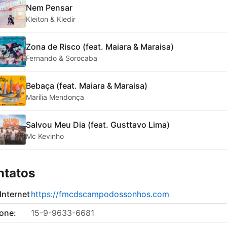
Nem Pensar
Kleiton & Kledir
Zona de Risco (feat. Maiara & Maraisa)
Fernando & Sorocaba
Bebaça (feat. Maiara & Maraisa)
Marília Mendonça
Salvou Meu Dia (feat. Gusttavo Lima)
Mc Kevinho
ntatos
 Internet
https://fmcdscampodossonhos.com
fone:
15-9-9633-6681