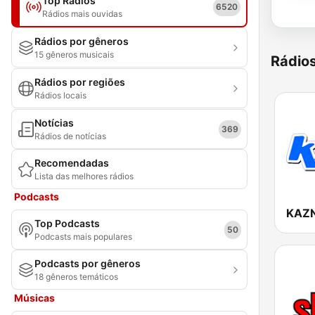
Top Rádios
6520
Rádios mais ouvidas
Rádios por gêneros
15 gêneros musicais
Rádio
Rádios por regiões
Rádios locais
Notícias
369
Rádios de notícias
Recomendadas
Lista das melhores rádios
Podcasts
Top Podcasts
50
Podcasts mais populares
Podcasts por gêneros
18 gêneros temáticos
Músicas