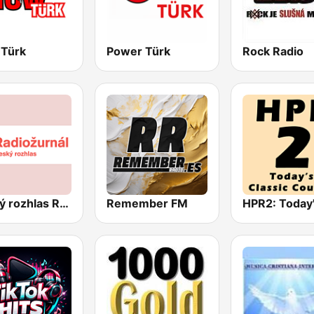
 Türk
Power Türk
Rock Radio
Český rozhlas Radiožurnál
Remember FM