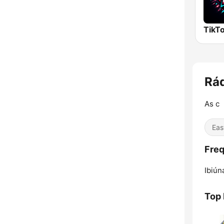
TikTo
Rá
As c
Eas
Freq
Ibiún
Top