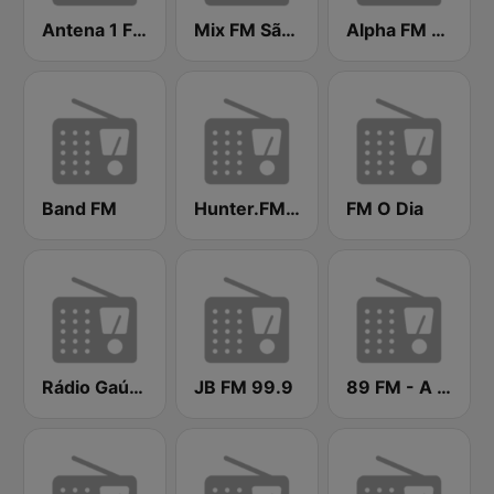
Antena 1 FM
Mix FM São Paulo
Alpha FM 101.7
Band FM
Hunter.FM - Sertanejo
FM O Dia
Rádio Gaúcha ZH
JB FM 99.9
89 FM - A Rádio Rock