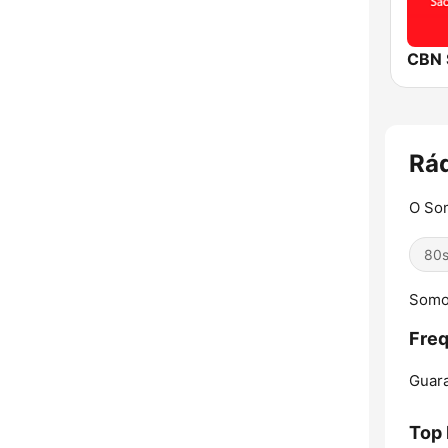
CBN 
Rád
O Som
80
Somos
Freq
Guara
Top