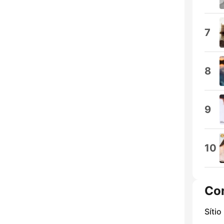
7
8
9
10
Co
Sítio