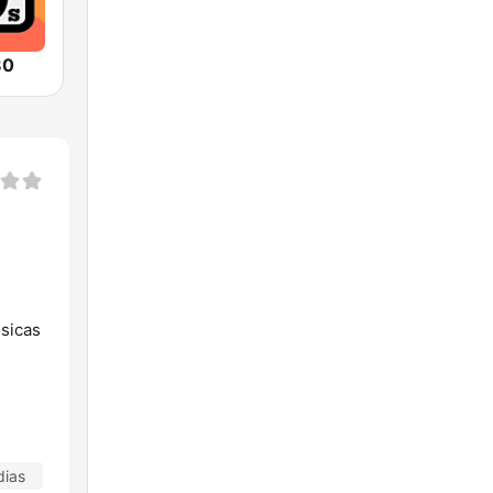
80
sicas
dias