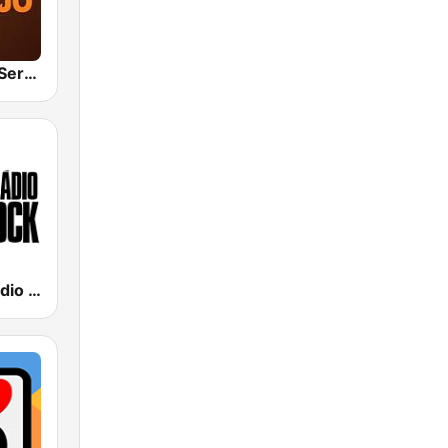
Hunter.FM - Sertanejo
89 FM - A Rádio Rock