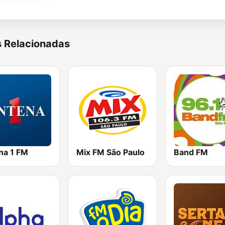
s Relacionadas
na 1 FM
Mix FM São Paulo
Band FM