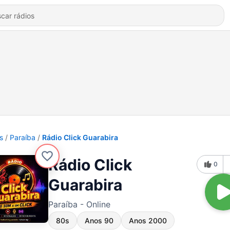
s
Paraíba
Rádio Click Guarabira
Rádio Click
0
Guarabira
Paraíba - Online
80s
Anos 90
Anos 2000