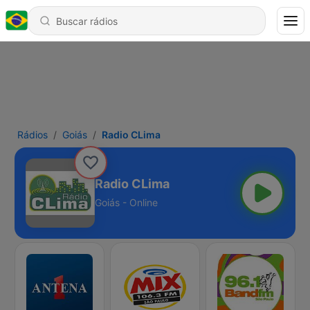
Rádios
Goiás
Radio CLima
Radio CLima
Goiás - Online