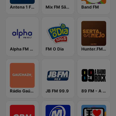
Antena 1 FM
Mix FM São Paulo
Band FM
Alpha FM 101.7
FM O Dia
Hunter.FM - Sertanejo
Rádio Gaúcha ZH
JB FM 99.9
89 FM - A Rádio Rock