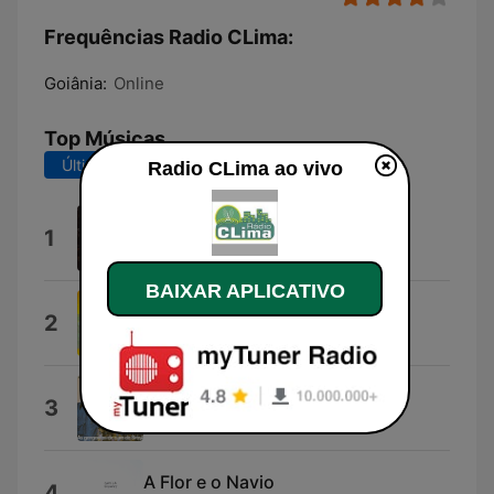
Frequências Radio CLima:
Goiânia:
Online
Top Músicas
Últimos 7 dias
Últimos 30 dias
Radio CLima ao vivo
24 Horas por Dia
1
Ludmilla
BAIXAR APLICATIVO
Chitaozinho e Xororo
2
Adauto Santos
Opinião
3
Milionario e Jose Rico
A Flor e o Navio
4