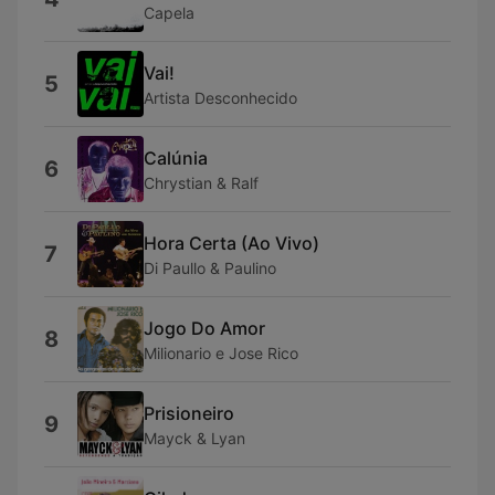
Capela
Vai!
5
Artista Desconhecido
Calúnia
6
Chrystian & Ralf
Hora Certa (Ao Vivo)
7
Di Paullo & Paulino
Jogo Do Amor
8
Milionario e Jose Rico
Prisioneiro
9
Mayck & Lyan