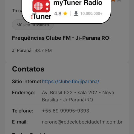
Tá na Clube, tá bom demais!
Música Brasileira
Frequências Clube FM - Ji-Parana RO:
Ji Paraná:
93.7 FM
Contatos
Sítio Internet
https://clube.fm/jiparana/
Endereço:
Av. Brasil 622 - sala 202 - Nova
Brasília - Ji-Paraná/RO
Telefone:
+55 69 99995-9393
E-mail:
nerone@redeclubecidadefm.com.br