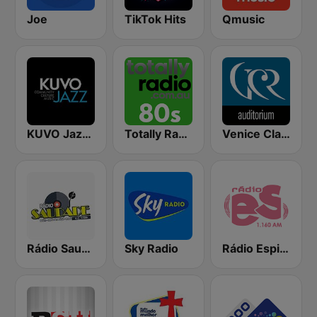
Joe
TikTok Hits
Qmusic
KUVO Jazz 89.3 FM
Totally Radio 80s
Venice Classic Radio | VCR Auditorium
Rádio Saudade Belém
Sky Radio
Rádio Espirito Santo 1160 AM