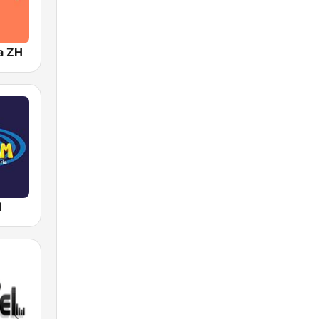
a ZH
M