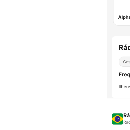
Alph
Rá
Gos
Freq
Ilhéu
Rá
Rad