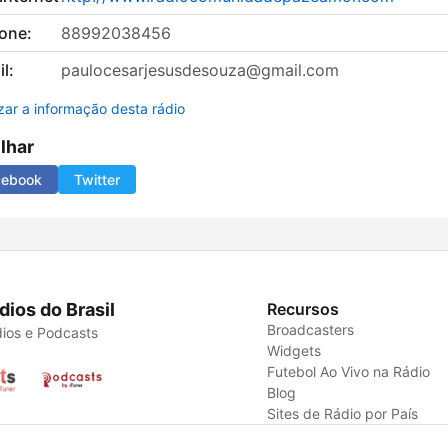
fone:
88992038456
l:
paulocesarjesusdesouza@gmail.com
izar a informação desta rádio
ilhar
cebook
Twitter
dios do Brasil
Recursos
Broadcasters
ios e Podcasts
Widgets
Futebol Ao Vivo na Rádio
Blog
Sites de Rádio por País