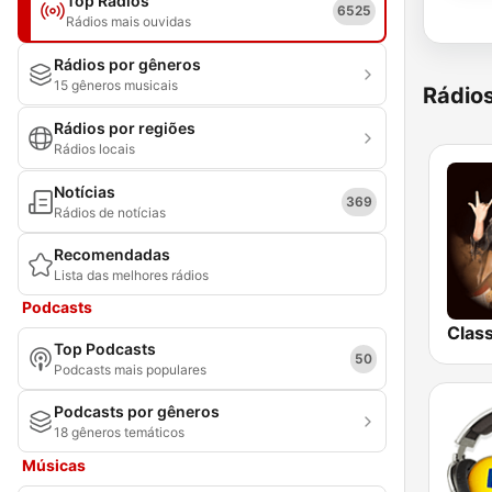
Top Rádios
6525
Rádios mais ouvidas
Rádios por gêneros
15 gêneros musicais
Rádio
Rádios por regiões
Rádios locais
Notícias
369
Rádios de notícias
Recomendadas
Lista das melhores rádios
Podcasts
Top Podcasts
50
Podcasts mais populares
Podcasts por gêneros
18 gêneros temáticos
Músicas