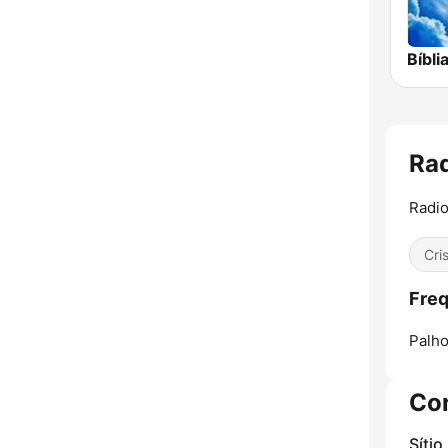
Ra
Radio
Cri
Freq
Palho
Co
Sítio