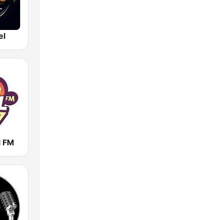
el
l FM