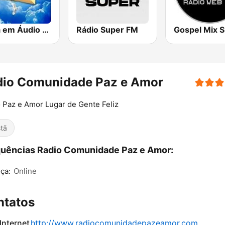
Bíblia em Áudio Rádio Web
Rádio Super FM
Gospel Mix 
dio Comunidade Paz e Amor
 Paz e Amor Lugar de Gente Feliz
stã
uências Radio Comunidade Paz e Amor:
ça:
Online
ntatos
 Internet
http://www.radiocomunidadepazeamor.com