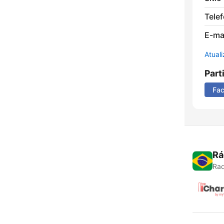
Tele
E-mai
Atual
Part
Fa
Rá
Rad