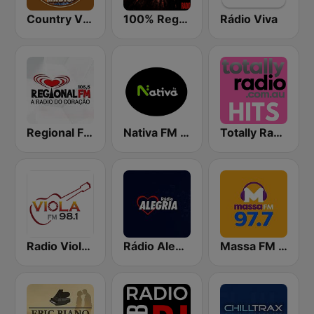
Country Vibes
100% Reggaeton Radio
Rádio Viva
Regional FM 106.5
Nativa FM Alegrete
Totally Radio Hits
Radio Viola 98.1 FM
Rádio Alegria Porto Alegre
Massa FM Florianápolis