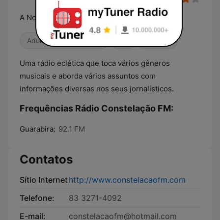
A Nossa Rádio
Adulto-Contemporânea
80s
Anos 90
Uma rádio eclética que toca vários gêneros
musicais e aborda vários assuntos com
informações diversas nos seus jornalísticos.
Frequências Rádio Constelação FM:
Guarabira:
92.1 FM
Contatos
Sítio Internet
http://www.constelacaofm.com
Telefone:
83 3271-4092
E-mail:
constelacaofm@hotmail.com