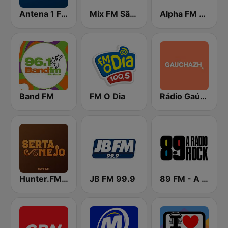
Antena 1 FM
Mix FM São Paulo
Alpha FM 101.7
Band FM
FM O Dia
Rádio Gaúcha ZH
Hunter.FM - Sertanejo
JB FM 99.9
89 FM - A Rádio Rock