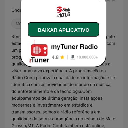
Onde Você Estiver!
Música Brasileira
BAIXAR APLICATIVO
Somos uma rede com treze rádios espalhadas pelo
estado do Mato Grosso/MT, que se identificam com
um perfil regional. Nosso objetivo é levar uma
programação interativa, diversificada e de
qualidade, capaz de convidar todos os públicos a
viver uma nova experiência. A programação da
Rádio Conti prioriza a qualidade na informação e se
identifica com as novidades do mundo da música,
do entretenimento e da tecnologia.Com
equipamentos de última geração, instalações
modernas e investimento em estúdios e
transmissores, somos a rádio referência em
qualidade de som e abrangência no estado de Mato
Grosso/MT. A Rádio Conti também está online,