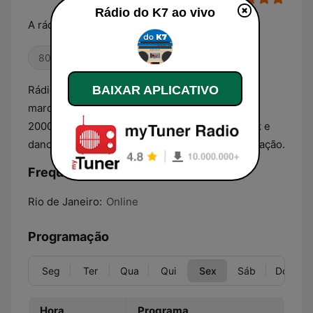
Rádio do K7 ao vivo
A rádio que só toca música de qualidade.
80s
Oldies
Anos 90
Rádio dedicada as músicas que tocaram e
BAIXAR APLICATIVO
marcaram as décadas de 70, 80, 90 e início de
2000, passeando pela Discoteca, pop, pop rock e
dance. 24 horas no ar com uma super programação.
Frequências Rádio do K7:
Rio de Janeiro:
Online
Programação
Seg
Ter
Qua
Qui
Sex
Sáb
Dom
Hora
Programa