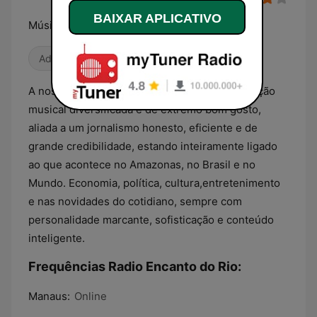
BAIXAR APLICATIVO
Música e Informação na medida certa.
Adulto-Contemporânea
80s
Oldies
A nossa programação se caracteriza pela seleção
musical diversificada e de extremo bom gosto,
aliada a um jornalismo honesto, eficiente e de
grande credibilidade, estando inteiramente ligado
ao que acontece no Amazonas, no Brasil e no
Mundo. Economia, política, cultura,entretenimento
e nas novidades do cotidiano, sempre com
personalidade marcante, sofisticação e conteúdo
inteligente.
Frequências Radio Encanto do Rio:
Manaus:
Online