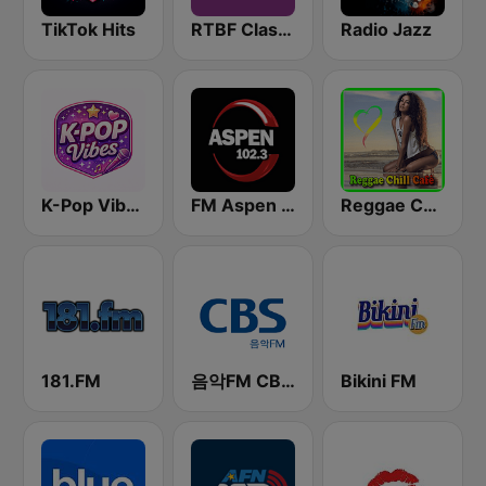
TikTok Hits
RTBF Classic 21
Radio Jazz
K-Pop Vibes
FM Aspen 102.3
Reggae Chill Café
181.FM
음악FM CBS Busan (Music FM CBS)
Bikini FM