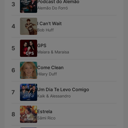
Podcast do Alemão
3
Alemão Do Forró
I Can't Wait
4
Bob Huff
GPS
5
Maiara & Maraisa
Come Clean
6
Hilary Duff
Um Dia Te Levo Comigo
7
Kaik & Alessandro
Estrela
8
Sâmi Rico