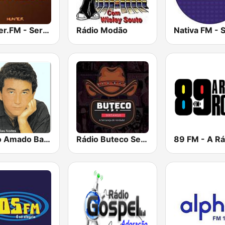
Hunter.FM - Sertanejo
Rádio Modão
Rádio Amado Batista
Rádio Buteco Sertanejo