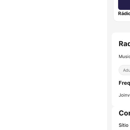
Rádi
Rad
Musi
Adu
Freq
Joinvi
Co
Sítio