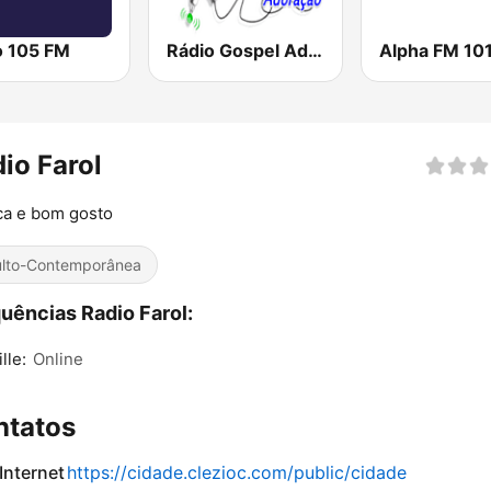
o 105 FM
Rádio Gospel Adoração
Alpha FM 101
io Farol
ca e bom gosto
lto-Contemporânea
uências Radio Farol:
lle:
Online
ntatos
 Internet
https://cidade.clezioc.com/public/cidade