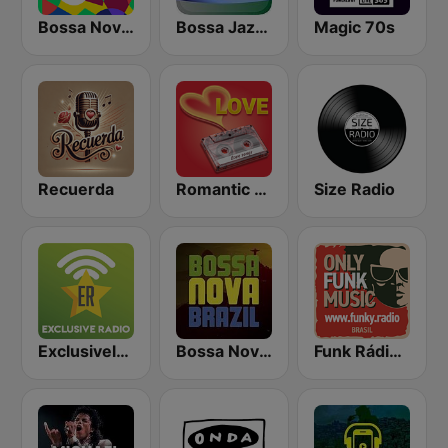
Bossa Nova Hits Radio
Bossa Jazz Brasil
Magic 70s
Recuerda
Romantic Vibes
Size Radio
Exclusively Michael Jackson
Bossa Nova Brazil
Funk Rádio (Brasil)