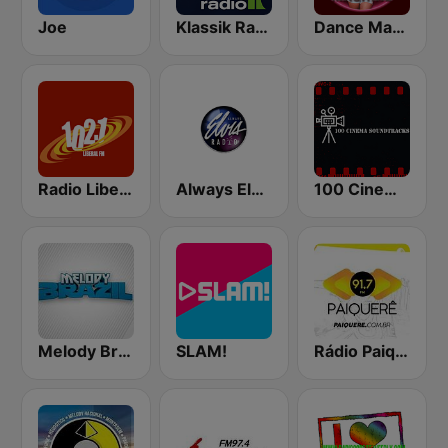
Joe
Klassik Radio Klassische Weihnachten
Dance Machine
Radio Liberal FM
Always Elvis Radio
100 Cinema Soundtracks
Melody Brazil
SLAM!
Rádio Paiquerê FM