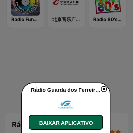
Radio Funk 24 Horas
北京音乐广播 97.4 (Beijing Music Radio)
Radio 80's Best 3
Rádio Guarda dos Ferreiros ao vivo
BAIXAR APLICATIVO
Rádio Guarda dos Ferreiros