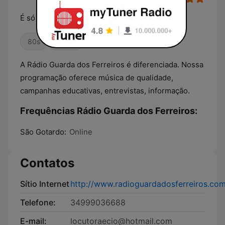
É só sucesso !
80s
Oldies
A Rádio Guarda dos Ferreiros é diferenciada. Nossa
programação oferece música de qualidade,
campanhas educativas, entrevistas, informação.
Frequências Rádio Guarda dos Ferreiros:
São Gotardo:
Online
Contatos
Sítio Internet
http://www.radioguardadosferreiros.co
Telefone:
34999036688
E-mail:
locutoraecio@hotmail.com