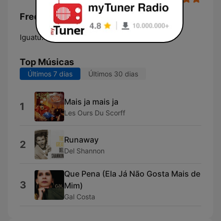
Frequências Radio Iguatu FM:
Iguatu:
Online
Top Músicas
Últimos 7 dias
Últimos 30 dias
Mais ja mais ja
1
Les Ours Du Scorff
Runaway
2
Del Shannon
Que Pena (Ela Já Não Gosta Mais de
3
Mim)
Gal Costa