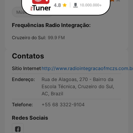
Música Brasileira
Frequências Radio Integração:
Cruzeiro do Sul:
99.9 FM
Contatos
Sítio Internet
http://www.radiointegracaofmczs.com.b
Endereço:
Rua de Alagoas, 270 - Bairro da
Escola Técnica, Cruzeiro do Sul,
AC, Brazil
Telefone:
+55 68 3322-9104
Redes Sociais