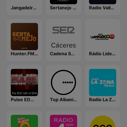
Jangadeiro FM 88.9
Sertanejo FM
Radio Valladolid SER
Hunter.FM - Sertanejo
Cadena SER Cáceres
Rádio Liderança FM
Pulse EDM Dance Music
Top Albania Radio
Radio La Zona