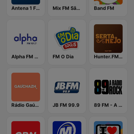
Antena 1 FM
Mix FM São Paulo
Band FM
Alpha FM 101.7
FM O Dia
Hunter.FM - Sertanejo
Rádio Gaúcha ZH
JB FM 99.9
89 FM - A Rádio Rock