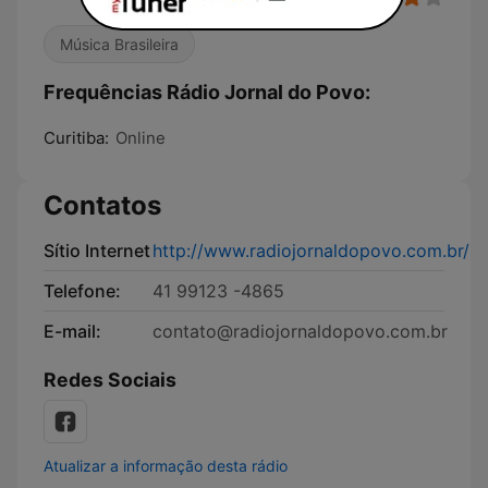
Música Brasileira
Frequências Rádio Jornal do Povo:
Curitiba:
Online
Contatos
Sítio Internet
http://www.radiojornaldopovo.com.br/
Telefone:
41 99123 -4865
E-mail:
contato@radiojornaldopovo.com.br
Redes Sociais
Atualizar a informação desta rádio