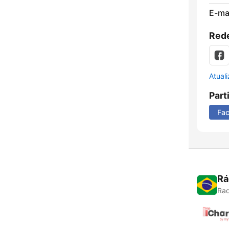
E-mai
Rede
Atual
Part
Fa
Rá
Rad