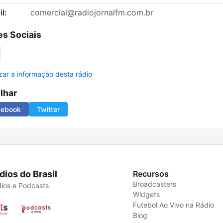
l:
comercial@radiojornalfm.com.br
s Sociais
izar a informação desta rádio
ilhar
cebook
Twitter
dios do Brasil
Recursos
Broadcasters
ios e Podcasts
Widgets
Futebol Ao Vivo na Rádio
Blog