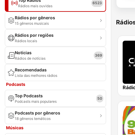
Top Rádios
6523
Rádios mais ouvidas
Rádios por gêneros
Rádio
15 gêneros musicais
Rádios por regiões
Rádios locais
Notícias
369
Rádios de notícias
Recomendadas
Lista das melhores rádios
Podcasts
Rádi
Top Podcasts
50
Podcasts mais populares
Podcasts por gêneros
18 gêneros temáticos
Músicas