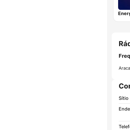
Ener
Rád
Freq
Araca
Co
Sítio
Ende
Tele