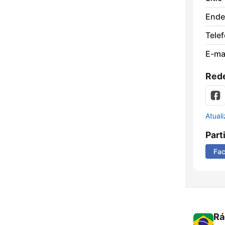
Ende
Tele
E-mai
Rede
Atual
Part
Fa
Rá