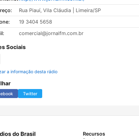
reço:
Rua Piauí, Vila Cláudia | Limeira/SP
fone:
19 3404 5658
l:
comercial@jornalfm.com.br
s Sociais
izar a informação desta rádio
ilhar
cebook
Twitter
dios do Brasil
Recursos