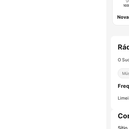
Rád
O Suc
Mús
Freq
Limei
Co
Sítio