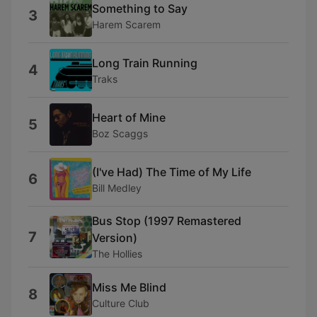
Something to Say
3
Harem Scarem
Long Train Running
4
Traks
Heart of Mine
5
Boz Scaggs
(I've Had) The Time of My Life
6
Bill Medley
Bus Stop (1997 Remastered
7
Version)
The Hollies
Miss Me Blind
8
Culture Club