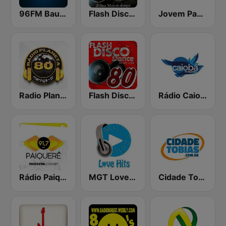
96FM Bauru
Flash Disco Dance
Jovem Pan Bauru
Radio Planeta 80
Flash Disco Dance - 80
Rádio Caiobá FM 102.3
Rádio Paiquerê FM
MGT Love Hits
Cidade Tobias