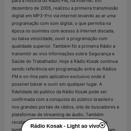
para a história do Rádio FM, na Internet. Em
dezembro de 2005, realizou a primeira transmissão
digital em MP3-Pro via internet levando ao ar uma
programação com som digital, o que permitia na
época os ouvintes com acesso à internet discada,
ou baixa velocidade, ouvir a programação com
qualidade superior. Também foi a primeira Rádio a
transmitir ao vivo informações sobre Segurança e
Saúde do Trabalhador. Hoje a Rádio Kosak continua
sendo referência em programação entre as Rádios
FM e on-line pelo aplicativo exclusivo onde é
possível baixar e ouvir em qualquer lugar. A
fidelidade do público da Rádio Kosak pode ser
confirmada com a conquista do público brasileiro
nos grandes portais de rádios, site de buscadores e
plataformas de streaming de áudio. Também
recebeu o reconhecimento como a Rádio mais
Rádio Kosak - Light ao vivo
lembrada de Curitiba pelos brasileiros que moram